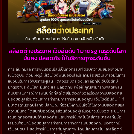
สล็อตต่างประเทศ เว็บอันดับ 1 มาตรฐานระดับโลก
มั่นคง ปลอดภัย ให้บริการทุกระดับชั้น
การเล่นเกมและการพนันออนไลน์เป็นกิจกรรมที่ได้รับความนิยมอย่างมาก
ในปัจจุบัน ด้วยเหตุนี้ มีเว็บไซต์พนันออนไลน์หลายร้อยเว็บเข้าร่วมในการ
แข่งขันในการให้บริการผู้เล่น แต่ควรระมัดระวังและเลือกใช้เว็บไซต์ที่มี
มาตรฐานระดับโลก มั่นคง และปลอดภัย เพื่อให้คุณสามารถเพลิดเพลิน
กับประสบการณ์การพนันที่ดีที่สุดโดยไม่ต้องกังวลเรื่องความปลอดภัย
ของข้อมูลส่วนตัวและการทำรายการการเงินของคุณ เว็บไซต์อันดับ 1 ที่
มีมาตรฐานระดับโลกจะมีลักษณะที่ช่วยให้คุณมั่นใจได้ในความปลอดภัยและ
ความมั่นคง โดยปกป้องข้อมูลส่วนตัวของผู้เล่นอย่างเข้มงวด ระบบการ
เงินจะถูกออกแบบให้ปลอดภัย และมีการใช้เทคโนโลยีการเข้ารหัสที่มีชื่อ
เสียงเพื่อปกป้องข้อมูลการทำรายการทางการเงินของคุณ นอกจากนี้
เว็บอันดับ 1 ยังมีการให้บริการที่มีคุณภาพ โดยมีเกมคาสิโนและสล็อตที่