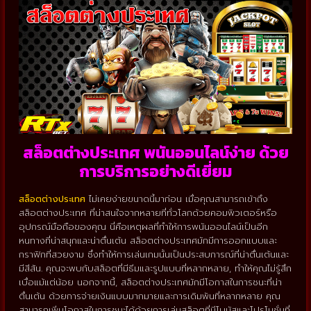
สล็อตต่างประเทศ พนันออนไลน์ง่าย ด้วย
การบริการอย่างดีเยี่ยม
สล็อตต่างประเทศ
ไม่เคยง่ายขนาดนี้มาก่อน เมื่อคุณสามารถเข้าถึง
สล็อตต่างประเทศ ที่น่าสนใจจากหลายที่ทั่วโลกด้วยคอมพิวเตอร์หรือ
อุปกรณ์มือถือของคุณ นี่คือเหตุผลที่ทำให้การพนันออนไลน์เป็นอีก
หนทางที่น่าสนุกและน่าตื่นเต้น สล็อตต่างประเทศมักมีการออกแบบและ
กราฟิกที่สวยงาม ซึ่งทำให้การเล่นเกมนั้นเป็นประสบการณ์ที่น่าตื่นเต้นและ
มีสีสัน. คุณจะพบกับสล็อตที่มีธีมและรูปแบบที่หลากหลาย, ทำให้คุณไม่รู้สึก
เบื่อแม้แต่น้อย นอกจากนี้, สล็อตต่างประเทศมักมีโอกาสในการชนะที่น่า
ตื่นเต้น ด้วยการจ่ายเงินแบบมากมายและการเดิมพันที่หลากหลาย คุณ
สามารถเพิ่มโอกาสในการชนะได้ด้วยการเล่นสล็อตที่มีโบนัสและโปรโมชั่นที่