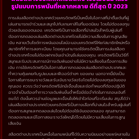
รูปแบบการพนันที่หลากหลาย ดีที่สุด ปี 2023
การเล่นสล็อตต่างประเทศด้วยเครดิตฟรีเป็นหนึ่งในโอกาสที่น่าตื่นเต้นที่ผู้
เล่นสามารถเข้าร่วมและสนุกไปกับเกมคาสิโนที่ยอดนิยม โดยไม่ต้องลงทุน
ด้วยเงินของตนเอง. เครดิตฟรีเป็นทางเลือกที่น่าสนใจสำหรับผู้เล่นที่
ต้องการทดลองเล่นสล็อตต่างประเทศโดยไม่มีความเสี่ยงในการสูญเสีย
เงิน หลายเว็บไซต์การพนันออนไลน์จะมอบเครดิตฟรีให้แก่สมาชิกใหม่หรือ
สมาชิกที่ทำการลงทะเบียน โดยคุณสามารถใช้เครดิตนี้ในการเล่นสล็อต
ต่างประเทศโดยไม่ต้องฝากเงินเข้าบัญชีเล่นของคุณ. เครดิตฟรีเป็นวิธีที่
สนุกและรับประสบการณ์การเดิมพันอย่างไม่มีความเสี่ยงในเรื่องการเสีย
เงิน การใช้เครดิตฟรีเป็นโอกาสในการทดลองเล่นสล็อตต่างประเทศและ
ทำความคุ้นเคยกับรูปแบบและฟีเจอร์ต่างๆ ของเกม นอกจากนี้ยังเป็น
โอกาสในการชนะรางวัลและรับเงินรางวัลจริงโดยไม่ต้องลงทุนเงินของ
คุณเอง ควรระวังว่าเครดิตฟรีมักมีเงื่อนไขและข้อกำหนดที่ต้องปฏิบัติ
อาจจำเป็นต้องทำการวางเดิมพันขั้นต่ำหรือมีข้อจำกัดในการถอนเงินที่
ชนะได้ ดังนั้นควรอ่านข้อมูลและเงื่อนไขให้เข้าใจก่อนที่จะเริ่มเล่น สรุปได้ว่า
เล่นสล็อตต่างประเทศด้วยเครดิตฟรีเป็นทางเลือกที่น่าสนใจสำหรับผู้เล่นที่
ต้องการสนุกและทดลองเล่นโดยไม่ต้องใช้เงินของตนเอง คุณสามารถ
ทดลองเกมและมีโอกาสชนะรางวัลใหญ่ได้โดยไม่มีความเสี่ยงในการสูญ
เสียเงิน
สล็อตต่างประเทศเป็นหนึ่งในเกมพนันที่ได้รับความนิยมอย่างแพร่หลายใน