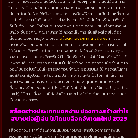
วงการการพนันออนไลน์ในปัจจุบัน และสำหรับผู้ที่รักการเล่นสล็อต คำว่า
“เครดิตฟรี” เป็นสิ่งที่น่าตื่นเต้นอย่างยิ่ง เพราะมันหมายถึงโอกาสในการ
เล่นเกมโดยไม่ต้องใช้เงินของตนเอง เครดิตฟรีสามารถเป็นส่วนหนึ่งของ
โปรโมชั่นและโบนัสที่เว็บสล็อตต่างประเทศให้กับผู้เล่นใหม่หรือสมาชิกเดิม
เว็บไซต์พนันออนไลน์จะมอบเครดิตฟรีเมื่อคุณลงทะเบียนหรือทำฝากเงิน
เข้าบัญชีของคุณ คุณสามารถใช้เครดิตนี้ในการเล่นสล็อตโดยไม่ต้อง
เสี่ยงตนเองในการสูญเสียเงิน
สล็อตต่างประเทศ เครดิตฟรี
การรับ
เครดิตฟรีอาจมีเงื่อนไขที่แน่นอน เช่น การเดิมพันขั้นต่ำหรือการถอนกำไร
ที่ได้จากเครดิตฟรี แต่โอกาสในการชนะรางวัลใหญ่ก็ยังคงอยู่ และคุณ
อาจสามารถแปลงเครดิตฟรีให้เป็นเงินจริงได้ควรจำไว้ว่าเครดิตฟรีไม่ได้
มาพร้อมกับการแพร่กระจายแบบไม่มีข้อจำกัด คุณควรอ่านข้อกำหนดและ
เงื่อนไขของโปรโมชั่นให้ระเอียดก่อนที่คุณจะยอมรับและใช้เครดิตนี้ในการ
เล่นสล็อต สรุปได้ว่า สล็อตต่างประเทศเครดิตฟรีเป็นโอกาสที่ดีในการ
เพลิดเพลินและลุ้นรางวัลโดยไม่ต้องใช้เงินของคุณเอง แต่ควรระวัง
เงื่อนไขและข้อกำหนดของโปรโมชั่นที่เว็บไซต์นั้นเสนอให้แน่ใจว่าคุณเข้าใจ
และปฏิบัติตามเนื่องจากมีข้อจำกัดบางอย่างที่ต้องทำตามในการถอนกำไร
ที่ได้จากเครดิตฟรี
สล็อตต่างประเทศแตกง่าย ช่องทางสร้างกำไร
สบายต่อผู้เล่น ไม่โดนบล็อคอัพเดทใหม่ 2023
สล็อตต่างประเทศได้รับความนิยมอย่างแพร่หลายในวงการการพนัน
ออนไลน์ และหนึ่งในเหตุผลที่ทำให้คนหลายคนหลงไหลกับเกมนี้คือความ