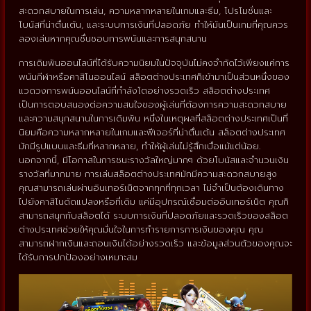
สะดวกสบายในการเล่น, ความหลากหลายในเกมและธีม, โปรโมชั่นและ
โบนัสที่น่าตื่นเต้น, และระบบการเงินที่ปลอดภัย ทำให้มันเป็นเกมที่คุณควร
ลองเล่นหากคุณชื่นชอบการพนันและการสนุกสนาน
การเดิมพันออนไลน์ที่ได้รับความนิยมในปัจจุบันไม่คงจำกัดไว้เพียงแค่การ
พนันกีฬาหรือคาสิโนออนไลน์ สล็อตต่างประเทศก็เข้ามาเป็นส่วนหนึ่งของ
แวดวงการพนันออนไลน์ที่กำลังโตอย่างรวดเร็ว สล็อตต่างประเทศ
เป็นการตอบสนองต่อความสนใจของผู้เล่นที่ต้องการความสะดวกสบาย
และความสนุกสนานในการเดิมพัน หนึ่งในเหตุผลที่สล็อตต่างประเทศเป็นที่
นิยมคือความหลากหลายในเกมและฟีเจอร์ที่น่าตื่นเต้น สล็อตต่างประเทศ
มักมีรูปแบบและธีมที่หลากหลาย, ทำให้ผู้เล่นไม่รู้สึกเบื่อแม้แต่น้อย.
นอกจากนี้, มีโอกาสในการชนะรางวัลใหญ่มากๆ ด้วยโบนัสและจำนวนเงิน
รางวัลที่มากมาย การเล่นสล็อตต่างประเทศมักมีความสะดวกสบายสูง
คุณสามารถเล่นผ่านอินเทอร์เน็ตจากทุกที่ทุกเวลา ไม่จำเป็นต้องเดินทาง
ไปยังคาสิโนดัดแปลงหรือที่เดิม แค่มีอุปกรณ์เชื่อมต่ออินเทอร์เน็ต คุณก็
สามารถสนุกกับสล็อตได้ ระบบการเงินที่ปลอดภัยและรวดเร็วของสล็อต
ต่างประเทศช่วยให้คุณมั่นใจในการทำรายการการเงินของคุณ คุณ
สามารถฝากเงินและถอนเงินได้อย่างรวดเร็ว และข้อมูลส่วนตัวของคุณจะ
ได้รับการปกป้องอย่างเหมาะสม