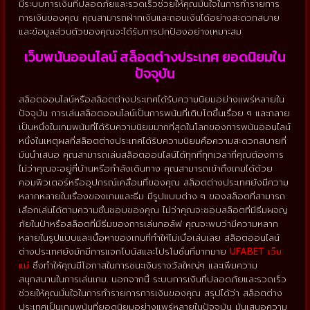
มีระบบการเงินที่ปลอดภัยและรวดเร็วช่วยให้คุณมั่นใจในการทำรายการ
การเงินของคุณ คุณสามารถฝากเงินและถอนเงินได้อย่างสะดวกสบาย
และข้อมูลส่วนตัวของคุณจะได้รับการปกป้องอย่างเหมาะสม
เว็บพนันออนไลน์ สล็อตต่างประเทศ ยอดนิยมใน
ปัจจุบัน
สล็อตออนไลน์หรือสล็อตต่างประเทศได้รับความนิยมอย่างแพร่หลายใน
ปัจจุบัน การเล่นสล็อตออนไลน์เป็นการพนันที่เติบโตขึ้นเรื่อย ๆ และกลาย
เป็นหนึ่งในเกมพนันที่ได้รับความนิยมมากที่สุดในโลกของการพนันออนไลน์
หนึ่งในเหตุผลที่สล็อตต่างประเทศได้รับความนิยมคือความสะดวกสบายที่
มันนำเสนอ คุณสามารถเล่นสล็อตออนไลน์ได้ทุกที่ทุกเวลาที่คุณต้องการ
ไม่ว่าคุณจะอยู่ที่บ้านหรือกำลังเดินทาง คุณสามารถเข้าถึงเกมได้ด้วย
คอมพิวเตอร์หรืออุปกรณ์เคลื่อนที่ของคุณ สล็อตต่างประเทศยังมีความ
หลากหลายในเรื่องของเกมและธีม มีรูปแบบต่าง ๆ ของสล็อตที่สามารถ
เลือกเล่นได้ตามความชื่นชอบของคุณ ไม่ว่าคุณจะชอบสล็อตที่มีธีมผจญ
ภัยในป่าหรือสล็อตที่มีธีมของการเล่นกอล์ฟ คุณจะพบว่ามีความหลาก
หลายในรูปแบบและเนื้อหาของเกมที่ทำให้ไม่เบื่อเล่นเลย สล็อตออนไลน์
ต่างประเทศยังมักมีการแจกโบนัสและโปรโมชั่นที่มากมาย
UFABET เว็บ
แม่
ซึ่งทำให้คุณมีโอกาสในการชนะเงินรางวัลใหญ่ๆ และเพิ่มความ
สนุกสนานในการเล่นเกม. นอกจากนี้ ระบบการเงินที่ปลอดภัยและรวดเร็ว
ช่วยให้คุณมั่นใจในการทำรายการการเงินของคุณ สรุปได้ว่า สล็อตต่าง
ประเทศเป็นเกมพนันที่ยอดนิยมอย่างแพร่หลายในปัจจุบัน มันเสนอความ