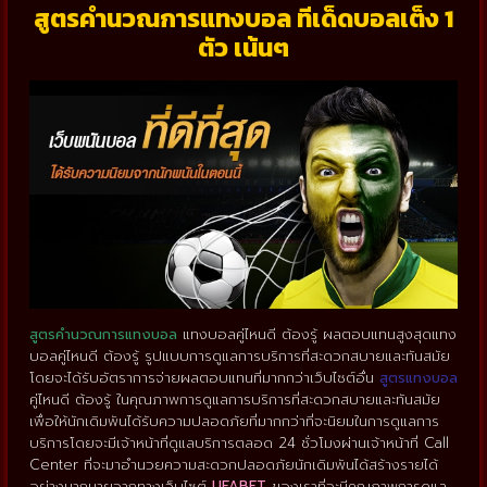
สูตรคำนวณการแทงบอล ทีเด็ดบอลเต็ง 1
ตัว เน้นๆ
สูตรคำนวณการแทงบอล
แทงบอลคู่ไหนดี ต้องรู้ ผลตอบแทนสูงสุดแทง
บอลคู่ไหนดี ต้องรู้ รูปแบบการดูแลการบริการที่สะดวกสบายและทันสมัย
โดยจะได้รับอัตราการจ่ายผลตอบแทนที่มากกว่าเว็บไซต์อื่น
สูตรแทงบอล
คู่ไหนดี ต้องรู้ ในคุณภาพการดูแลการบริการที่สะดวกสบายและทันสมัย
เพื่อให้นักเดิมพันได้รับความปลอดภัยที่มากกว่าที่จะนิยมในการดูแลการ
บริการโดยจะมีเจ้าหน้าที่ดูแลบริการตลอด 24 ชั่วโมงผ่านเจ้าหน้าที่ Call
Center ที่จะมาอำนวยความสะดวกปลอดภัยนักเดิมพันได้สร้างรายได้
อย่างมากมายจากทางเว็บไซต์
UFABET
ของเราที่จะมีคุณภาพการดูแล