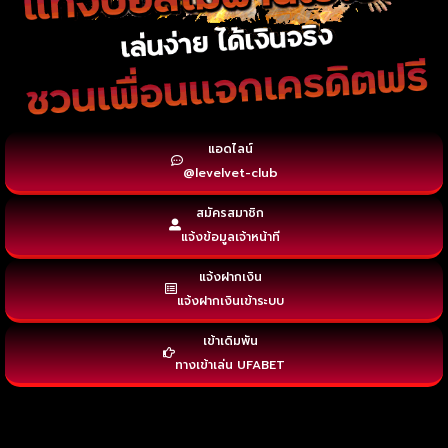
แอดไลน์
@levelvet-club
สมัครสมาชิก
แจ้งข้อมูลเจ้าหน้าที
แจ้งฝากเงิน
แจ้งฝากเงินเข้าระบบ
เข้าเดิมพัน
ทางเข้าเล่น UFABET