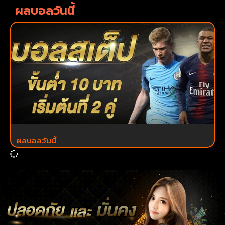
ผลบอลวันนี้
ผลบอลวันนี้