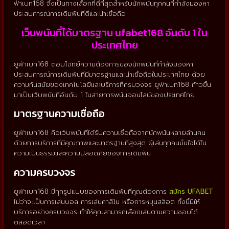
ฟ่าเบท168 จึงเป็นทางเลือกที่ดีที่สุดสำหรับนักพนันทุกคนที่กำลังมองหา
ประสบการณ์การเดิมพันที่ดีและน่าเชื่อถือ
เว็บพนันที่ได้มาตรฐาน
ufabet168
อันดับ 1 ใน
ประเทศไทย
ยูฟ่าเบท168 ตอบโจทย์ความต้องการของนักพนันที่กำลังมองหา
ประสบการณ์การเดิมพันที่มีมาตรฐานและน่าเชื่อถือในประเทศไทย ด้วย
ความทันสมัยของเทคโนโลยีและบริการที่ครบวงจร ยูฟ่าเบท168 ก้าวขึ้น
มาเป็นเว็บพนันที่อันดับ 1 ในสายการพนันออนไลน์ของประเทศไทย
มาตรฐานความเชื่อถือ
ยูฟ่าเบท168 คือเว็บพนันที่ได้รับความเชื่อถือจากนักพนันหลายล้านคน
ด้วยการบริการที่มีคุณภาพและมาตรฐานที่สูงสุด ผู้เล่นทุกคนมั่นใจได้ใน
ความเป็นธรรมและความปลอดภัยของการเดิมพัน
ความครบวงจร
ยูฟ่าเบท168 มีทุกรูปแบบของการเดิมพันที่คุณต้องการ
สมัคร UFABET
ไม่ว่าจะเป็นการเล่นบอล การเล่นคาสิโน หรือการหมุนสล็อต ทั้งนี้มีให้
บริการอย่างครบวงจร ทำให้คุณสามารถเลือกเล่นตามความชอบได้
ตลอดเวลา