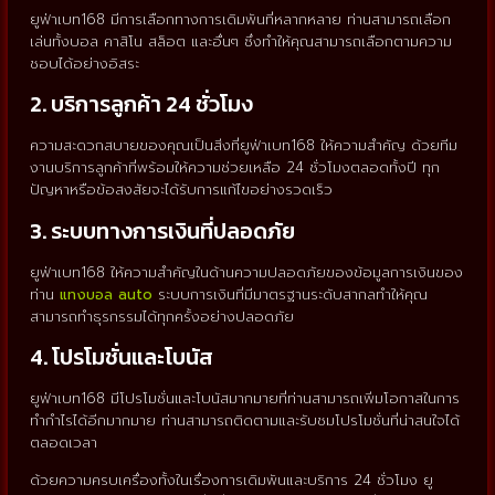
ยูฟ่าเบท168 มีการเลือกทางการเดิมพันที่หลากหลาย ท่านสามารถเลือก
เล่นทั้งบอล คาสิโน สล็อต และอื่นๆ ซึ่งทำให้คุณสามารถเลือกตามความ
ชอบได้อย่างอิสระ
2. บริการลูกค้า 24 ชั่วโมง
ความสะดวกสบายของคุณเป็นสิ่งที่ยูฟ่าเบท168 ให้ความสำคัญ ด้วยทีม
งานบริการลูกค้าที่พร้อมให้ความช่วยเหลือ 24 ชั่วโมงตลอดทั้งปี ทุก
ปัญหาหรือข้อสงสัยจะได้รับการแก้ไขอย่างรวดเร็ว
3. ระบบทางการเงินที่ปลอดภัย
ยูฟ่าเบท168 ให้ความสำคัญในด้านความปลอดภัยของข้อมูลการเงินของ
ท่าน
แทงบอล auto
ระบบการเงินที่มีมาตรฐานระดับสากลทำให้คุณ
สามารถทำธุรกรรมได้ทุกครั้งอย่างปลอดภัย
4. โปรโมชั่นและโบนัส
ยูฟ่าเบท168 มีโปรโมชั่นและโบนัสมากมายที่ท่านสามารถเพิ่มโอกาสในการ
ทำกำไรได้อีกมากมาย ท่านสามารถติดตามและรับชมโปรโมชั่นที่น่าสนใจได้
ตลอดเวลา
ด้วยความครบเครื่องทั้งในเรื่องการเดิมพันและบริการ 24 ชั่วโมง ยู