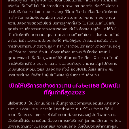
สำหรับผู้เล่น และยูฟ่าเบท168 เป็นหนึ่งในตัวเลือกที่ควรพิจารณาอย่าง
จริงจัง เว็บไซต์นี้เน้นให้บริการที่มีคุณภาพและปลอดภัย ซึ่งทำให้มีความ
น่าเชื่อถือในการเล่นเกมและการลงทุนที่นี่มากขึ้น ก่อนที่จะเลือกเว็บไซต์ใด
ๆ สำหรับการเดิมพันออนไลน์ ควรพิจารณาเกณฑ์หลาย ๆ อย่าง เช่น
ความปลอดภัยของเว็บไซต์ บริการลูกค้าที่ใส่ใจ โปรโมชั่นและโบนัสที่มี
คุณค่า รวมถึงความหลากหลายของเกมที่มีให้เลือกเล่น ยูฟ่าเบท168 นับ
เป็นเว็บไซต์ที่มอบความสนุกสนานและความตื่นเต้นในการเล่นเกมออนไลน์
พร้อมทั้งมีระบบความปลอดภัยที่ดี เพื่อให้ผู้เล่นได้เล่นอย่างมั่นใจ ด้วย
การให้บริการที่มีมาตรฐานสูง ๆ ที่สามารถตอบโจทย์ความต้องการของผู้
เล่นได้อย่างแท้จริง ดังนั้น เมื่อคุณกำลังมองหาเว็บไซต์เดิมพันที่มี
คุณภาพและน่าเชื่อถือ ยูฟ่าเบท168 เป็นทางเลือกที่ควรพิจารณา โดยมี
การให้บริการที่มีมาตรฐานและความปลอดภัยสูง สามารถสนุกไปกับการ
เดิมพันได้อย่างมั่นใจและปลอดภัย ทั้งนี้ ยังมีโปรโมชั่นและสิทธิพิเศษ
มากมายที่น่าสนใจสำหรับผู้เล่นใหม่และผู้เล่นทุกระดับด้วยกัน
เปิดให้บริการอย่างยาวนาน
ufabet168
เว็บพนัน
ที่คุ้มค่าที่สุด2023
ufabet168 เป็นชื่อที่นับถือและเป็นที่รู้จักในวงการพนันออนไลน์มาอย่าง
ยาวนาน ด้วยประสบการณ์ที่มีมาอย่างยาวนาน ทำให้ ufabet168 มี
ความเชี่ยวชาญและความเข้าใจในความต้องการของผู้เล่นที่หลากหลาย
เว็บไซต์นี้ได้รับความนิยมเนื่องจากการให้บริการที่คุ้มค่าและมีคุณภาพ โดย
เฉพาะในด้านความปลอดภัยและความเชื่อถือ ซึ่งเป็นปัจจัยสำคัญที่ผู้เล่น