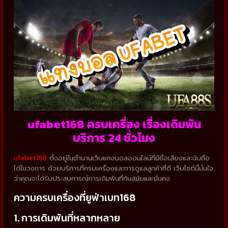
ufabet168
ครบเครื่อง เรื่องเดิมพัน
บริการ 24 ชั่วโมง
ufabet168
ตั้งอยู่ในตำนานเว็บแทงบอลออนไลน์ที่มีชื่อเสียงและนับถือ
ได้ในวงการ ด้วยบริการที่ครบเครื่องและการดูแลลูกค้าที่ดี เว็บไซต์นี้มั่นใจ
ว่าคุณจะได้รับประสบการณ์การเดิมพันที่ทันสมัยและมั่นคง
ความครบเครื่องที่ยูฟ่าเบท168
1. การเดิมพันที่หลากหลาย