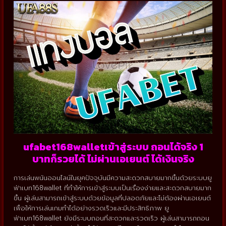
ufabet168walletเข้าสู่ระบบ
ถอนได้จริง 1
บาทก็รวยได้ ไม่ผ่านเอเยนต์ ได้เงินจริง
การเล่นพนันออนไลน์ในยุคปัจจุบันมีความสะดวกสบายมากขึ้นด้วยระบบยู
ฟ่าเบท168wallet ที่ทำให้การเข้าสู่ระบบเป็นเรื่องง่ายและสะดวกสบายมาก
ขึ้น ผู้เล่นสามารถเข้าสู่ระบบด้วยข้อมูลที่ปลอดภัยและไม่ต้องผ่านเอเยนต์
เพื่อให้การเล่นเกมทำได้อย่างรวดเร็วและมีประสิทธิภาพ ยู
ฟ่าเบท168wallet ยังมีระบบถอนที่สะดวกและรวดเร็ว ผู้เล่นสามารถถอน