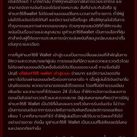
เงินได้ตั้งแต่ 1 บาทเท่านั้น ทำให้ทุกคนมีโอกาสในการรวยระยำไกล และ
สามารถจัดการเงินตัวเองได้อย่างเหมาะสม สิ่งที่น่าประทับใจคือ ยู
ฟ่าเบท168wallet ไม่ต้องผ่านเอเยนต์ในกระบวนการทำรายการ ทำให้ผู้
เล่นได้รับเงินจริงได้ทันที และมีความน่าเชื่อถือสูง เพื่อให้คุณมั่นใจในการ
ทำธุรกรรมและการฝากถอนของคุณ ด้วยทุกคุณสมบัติที่ทำให้การเล่น
พนันเป็นเรื่องง่ายและสนุกสนาน ยูฟ่าเบท168wallet เป็นทางเลือกที่คุ้ม
ค่าสำหรับผู้ที่ต้องการประสบการณ์การเล่นพนันที่สมบูรณ์แบบและน่าตื่น
เต้นทุกรายละเอียด
การที่ยูฟ่าเบท168 Wallet เข้าสู่ระบบเป็นการเปลี่ยนแปลงที่สำคัญในการ
ให้ความสะดวกสบายแก่ผู้เล่น การถอนเงินที่มีความสะดวกและรวดเร็วโดย
ไม่ต้องผ่านเอเยนต์เป็นหนึ่งในข้อได้เปรียบของระบบนี้ การเริ่มต้นใช้
บัญชี
ufabet168 wallet เข้าสู่ระบบ
ง่ายมาก และมีความปลอดภัย
เพราะไม่ต้องผ่านเอเยนต์หรือช่องทางกลางใด ๆ เมื่อผู้เล่นได้เงินเข้ามาใน
บัญชีของตน พวกเขาสามารถถอนได้โดยตรง โดยที่ไม่มีค่าธรรมเนียม
เพิ่มเติม และสามารถทำได้ตลอด 24 ชั่วโมง ทำให้การจัดการเงินและการ
ถอนเป็นไปอย่างรวดเร็วและสะดวกสบาย มีผู้เล่นหลายคนที่พบว่าการใช้ยู
ฟ่าเบท168 Wallet เป็นวิธีที่มั่นคงและรวดเร็วในการรับเงินจริง ไม่ว่าจะ
เป็นการถอนเงินจากการชนะเลิศในการเดิมพันหรือแม้แต่การถอนเพียง
เพียง 1 บาทก็สามารถทำได้ ทำให้ผู้เล่นมีโอกาสได้รับรางวัลและกำไรได้
อย่างง่ายดาย ดังนั้น ยูฟ่าเบท168 Wallet เป็นระบบที่ไม่เพียงแต่มั่นคง
และปลอดภัยเท่านั้น